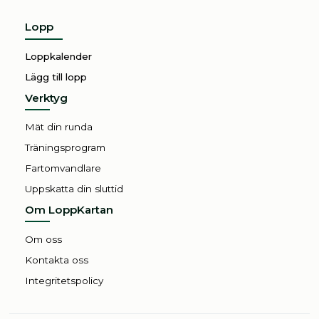
Rya Åsar Trail Run 2025
Lopp
Loppkalender
Lägg till lopp
Verktyg
Mät din runda
Träningsprogram
Fartomvandlare
Uppskatta din sluttid
Om LoppKartan
Om oss
Kontakta oss
Integritetspolicy