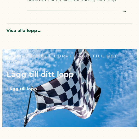
→
Visa alla lopp
SAKNAR DU ETT LOPP? LÄGG TILL DET
HÄR!
Lägg till ditt lopp
Lägg till lopp