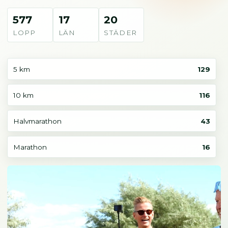
577
17
20
LOPP
LÄN
STÄDER
5 km
129
10 km
116
Halvmarathon
43
Marathon
16