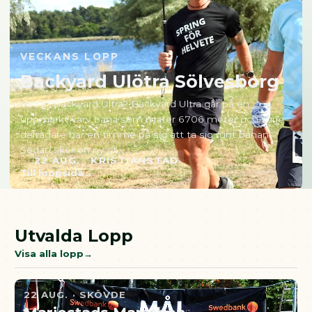
VECKANS LOPP
Backyard Ulötra Sölvesborg
Vad är Backyard Ultra? Backyard Ultra går på en
uppmärkt varv bana som mäter 6706 meter och varje
deltagare har en timme på sig att ta sig runt banan.
Sedan sker en ny st…
22 AUG.
KRISTIANSTAD
Till loppsida
Utvalda Lopp
Visa alla lopp
22 AUG. · SKÖVDE