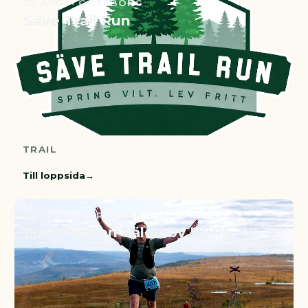
22 AUG. · GÖTEBORG
Säve Trail Run
TRAIL
Till loppsida
29 AUG. · BORLÄNGE
Fjällmaraton Sälen by EQPE