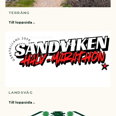
TERRÄNG
Till loppsida
22 AUG. · BORLÄNGE
Sandviken Halvmaraton
LANDSVÄG
Till loppsida