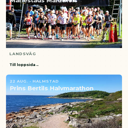
Mariestads Marathon
LANDSVÄG
Till loppsida
22 AUG. · HALMSTAD
Prins Bertils Halvmarathon