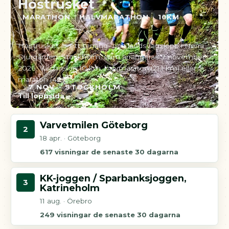
Höstrusket
MARATHON
HALVMARATHON
10KM
Höstrusket är ett terräng- och landsvägslopp i Norra
Djurgården, Stockholm, som arrangeras 7 november
2026. Välj mellan 10 km, halvmaraton (21,1 km) eller
maraton (42,195…
7 NOV.
STOCKHOLM
Till loppsida
Varvetmilen Göteborg
2
18 apr. · Göteborg
617 visningar de senaste 30 dagarna
KK-joggen / Sparbanksjoggen,
3
Katrineholm
11 aug. · Örebro
249 visningar de senaste 30 dagarna