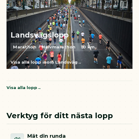
Landsvägslopp
Marathon
Halvmarathon
10 km
Visa alla lopp inom Landsväg
Visa alla lopp
Verktyg för ditt nästa lopp
Mät din runda