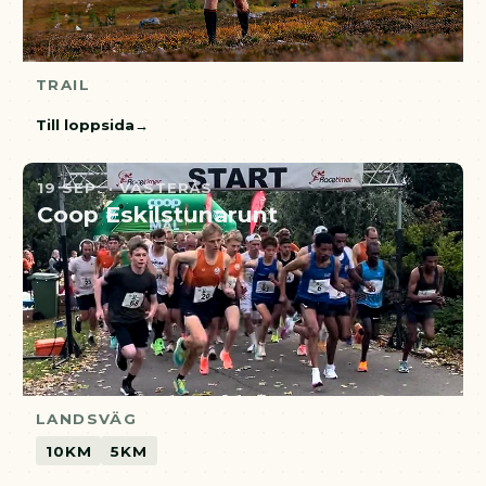
TRAIL
Till loppsida
19 SEP. · VÄSTERÅS
Coop Eskilstunarunt
LANDSVÄG
10KM
5KM