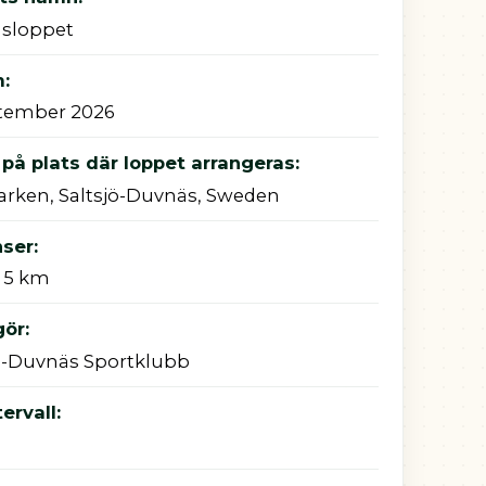
sloppet
:
ptember 2026
å plats där loppet arrangeras:
rken, Saltsjö-Duvnäs, Sweden
ser:
 5 km
ör:
ö-Duvnäs Sportklubb
tervall: