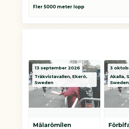
Fler 5000 meter lopp
13 september 2026
3 oktob
Träkvistavallen, Ekerö,
Akalla,
Sweden
Sweden
Mälarömilen
Förbif