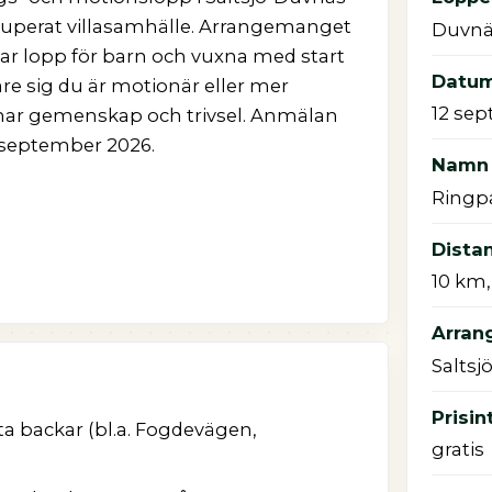
kuperat villasamhälle. Arrangemanget
Duvnä
ar lopp för barn och vuxna med start
Datum
are sig du är motionär eller mer
12 se
nar gemenskap och trivsel. Anmälan
2 september 2026.
Namn p
Ringpa
Distan
10 km,
Arrang
Saltsj
Prisin
a backar (bl.a. Fogdevägen,
gratis