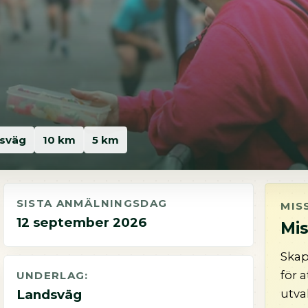
sväg
10 km
5 km
SISTA ANMÄLNINGSDAG
MIS
12 september 2026
Mis
Skap
för 
UNDERLAG:
utva
Landsväg