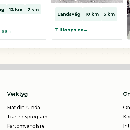
äg
12 km
7 km
Landsväg
10 km
5 km
Till loppsida
sida
Verktyg
Om
Mät din runda
Om
Träningsprogram
Ko
Fartomvandlare
Int