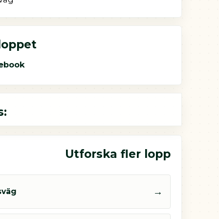
 loppet
ebook
s:
Utforska fler lopp
→
sväg