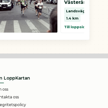
Eskilstuna
Västerås
Landsväg
10 km
5 km
Landsväg
10 km
5
0.8 km
1.4 km
Till loppsida
Till loppsida
 LoppKartan
 oss
ntakta oss
egritetspolicy