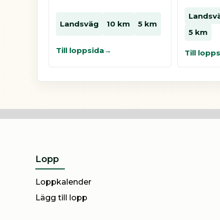
Landsv
Landsväg
10 km
5 km
5 km
Till loppsida
Till lopp
Lopp
Loppkalender
Lägg till lopp