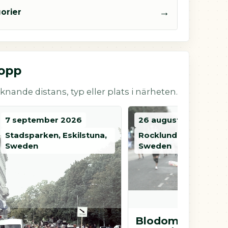
→
orier
lopp
knande distans, typ eller plats i närheten.
7 september 2026
26 augusti 2026
Stadsparken, Eskilstuna,
Rocklunda IP, Västerå
Sweden
Sweden
Blodomloppet
Blodomloppet