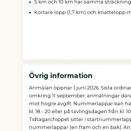
5 km och 10 km har samma sträckning;
Kortare lopp (1,7 km) och knattelopp 
Övrig information
Anmälan öppnar 1 juni 2026. Sista ordinari
omkring 11 september; anmälningar däreft
mot högre avgift. Nummerlappar kan häm
kl. 18 - 20 eller på tävlingsdagen från kl. 
Tidtagarchippet sitter i startnummerla
nummerlappar (en fram och en bak). An