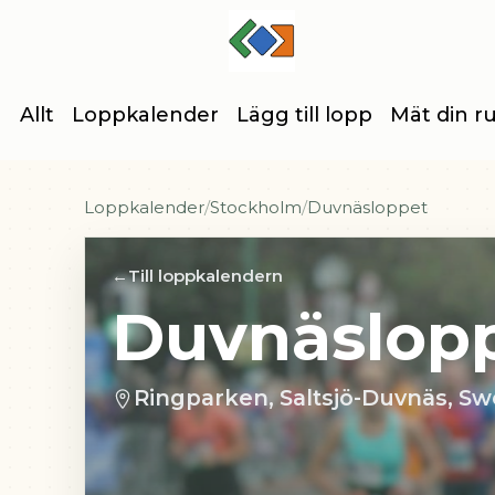
Allt
Loppkalender
Lägg till lopp
Mät din r
Loppkalender
Stockholm
Duvnäsloppet
Till loppkalendern
Duvnäslop
Ringparken, Saltsjö-Duvnäs, S