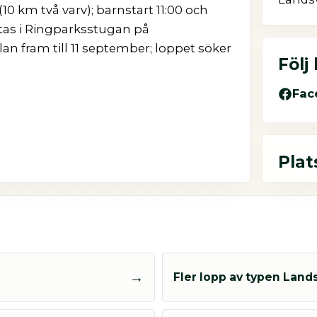
10 km två varv); barnstart 11:00 och
as i Ringparksstugan på
lan fram till 11 september; loppet söker
Följ
Fac
Plat
→
Fler lopp av typen Land