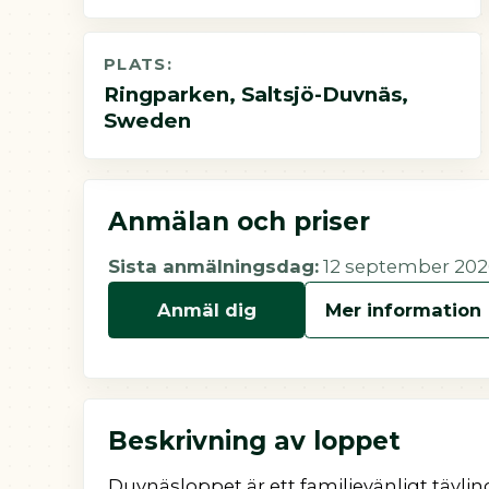
PLATS:
Ringparken, Saltsjö-Duvnäs,
Sweden
Anmälan och priser
Sista anmälningsdag:
12 september 202
Anmäl dig
Mer information
Beskrivning av loppet
Duvnäsloppet är ett familjevänligt tävli