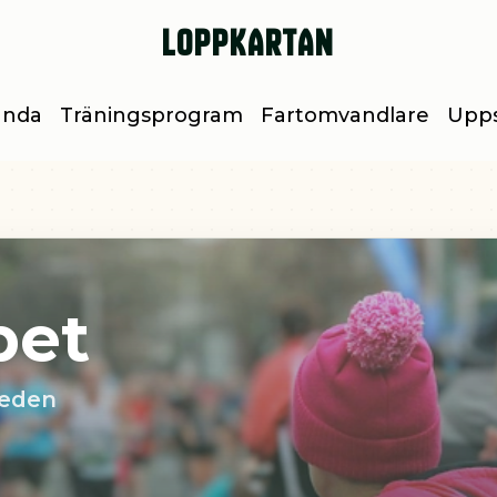
Loppkartan
unda
Träningsprogram
Fartomvandlare
Upps
pet
weden