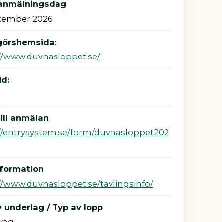
 anmälningsdag
ptember 2026
görshemsida:
//www.duvnasloppet.se/
id:
ill anmälan
//entrysystem.se/form/duvnasloppet202
nformation
//www.duvnasloppet.se/tavlingsinfo/
 underlag / Typ av lopp
väg