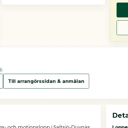
6
Till arrangörssidan & anmälan
Deta
ngs- och motionslopp i Saltsjö-Duvnäs
Loppe