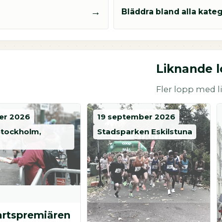
→
Bläddra bland alla kateg
Liknande 
Fler lopp med li
er 2026
19 september 2026
 Stockholm,
Stadsparken Eskilstuna
artspremiären
Coop Eskilstunarunt