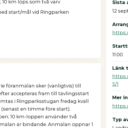
 10 km löps som två varv
Sista
12 se
med start/mål vid Ringparken
Arran
https:
Startt
11:00
Länk t
https:
5/1
e föranmälan sker (vanligtvis) till
er accepteras fram till tävlingsstart
Mer i
tas i Ringparksstugan fredag kväll
https:
10 (senast en timme före start).
ppen; 10 km-loppen använder två
Typ av
mälan är bindande. Anmälan öppnar 1
Lands