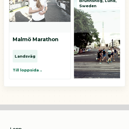
Brunnshög, Lund,
Sweden
Malmö Marathon
Innovationsstafet
Stafett
5 km
5 km
Landsväg
5 km
Till loppsida
Till loppsida
Lopp