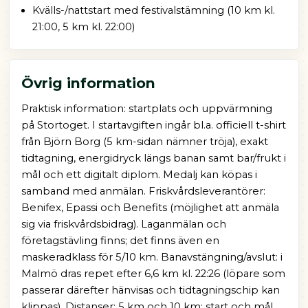
Kvälls-/nattstart med festivalstämning (10 km kl.
21:00, 5 km kl. 22:00)
Övrig information
Praktisk information: startplats och uppvärmning
på Stortoget. I startavgiften ingår bl.a. officiell t-shirt
från Björn Borg (5 km-sidan nämner tröja), exakt
tidtagning, energidryck längs banan samt bar/frukt i
mål och ett digitalt diplom. Medalj kan köpas i
samband med anmälan. Friskvårdsleverantörer:
Benifex, Epassi och Benefits (möjlighet att anmäla
sig via friskvårdsbidrag). Laganmälan och
företagstävling finns; det finns även en
maskeradklass för 5/10 km. Banavstängning/avslut: i
Malmö dras repet efter 6,6 km kl. 22:26 (löpare som
passerar därefter hänvisas och tidtagningschip kan
klippas). Distanser: 5 km och 10 km; start och mål