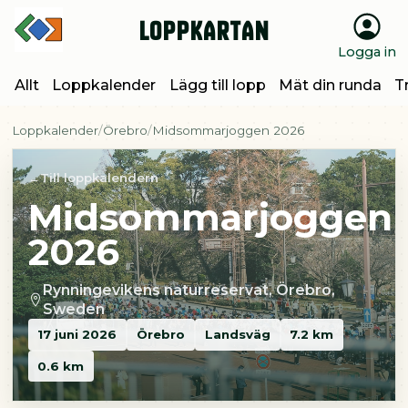
Loppkartan
Logga in
Allt
Loppkalender
Lägg till lopp
Mät din runda
T
Loppkalender
Örebro
Midsommarjoggen 2026
Till loppkalendern
Midsommarjoggen
2026
Rynningevikens naturreservat, Örebro,
Sweden
17 juni 2026
Örebro
Landsväg
7.2 km
0.6 km