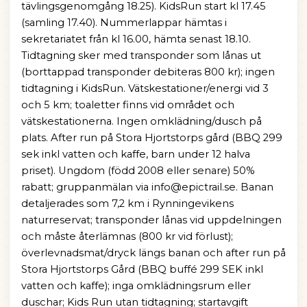
tävlingsgenomgång 18.25). KidsRun start kl 17.45
(samling 17.40). Nummerlappar hämtas i
sekretariatet från kl 16.00, hämta senast 18.10.
Tidtagning sker med transponder som lånas ut
(borttappad transponder debiteras 800 kr); ingen
tidtagning i KidsRun. Vätskestationer/energi vid 3
och 5 km; toaletter finns vid området och
vätskestationerna. Ingen omklädning/dusch på
plats. After run på Stora Hjortstorps gård (BBQ 299
sek inkl vatten och kaffe, barn under 12 halva
priset). Ungdom (född 2008 eller senare) 50%
rabatt; gruppanmälan via info@epictrail.se. Banan
detaljerades som 7,2 km i Rynningevikens
naturreservat; transponder lånas vid uppdelningen
och måste återlämnas (800 kr vid förlust);
överlevnadsmat/dryck längs banan och after run på
Stora Hjortstorps Gård (BBQ buffé 299 SEK inkl
vatten och kaffe); inga omklädningsrum eller
duschar; Kids Run utan tidtagning; startavgift